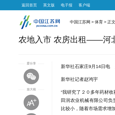
返回首页
英文版
电子报
客户端
中国江苏网
>
体育
> 正
农地入市 农房出租——河
1
爱分享
新华社石家庄9月14日电
新华社记者赵鸿宇
放大镜
“我研究了２０多年药材收
田润农业机械有限公司负
比较小，随着市场需求增