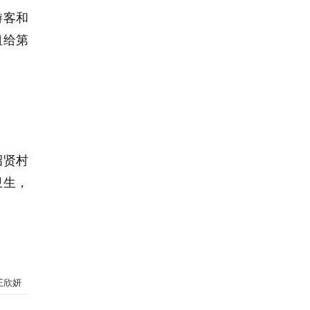
游客和
租给第
招贤村
卫生，
。
王欣妍