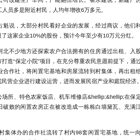
公司改建生产车间，产能翻倍增长。崔永建说，新建厂
工人员多是附近村民，人均年增收6万多元。
占魁说，大部分村民看好企业的发展，经过商议，他们
了这家企业10%的股份，预计今年至少有10万元分红。
河北不少地方还探索农户合法拥有的住房通过出租、入
打造“保定小院”项目，在充分尊重农民意愿前提下，通
业合作社，将闲置宅基地和房屋流转到村集体，再出租
或民营企业进行建设运营，进而发展民宿产业和庭院经济
、特色农家饭店、机车维修店&hellip;&hellip;在保
日破败的闲置农房正在被改造成一栋栋白墙黛瓦、充满
村集体办的合作社流转了村内98套闲置宅基地，统一