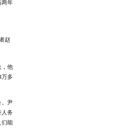
隔两年
者赵
说，他
3万多
会。尹
些人务
人们能