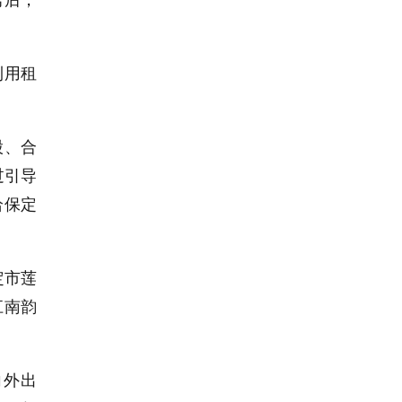
房后，
利用租
股、合
过引导
给保定
。
定市莲
江南韵
向外出