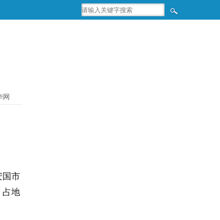
华网
安国市
，占地