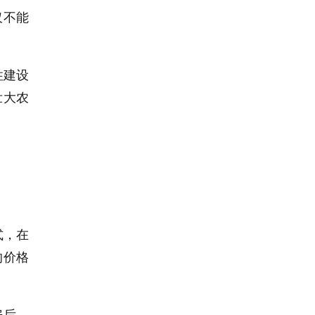
仅不能
性建设
壮大农
式，在
的价格