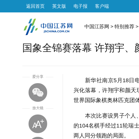
返回首页
英文版
电子报
客户端
中国江苏网
>
特别推荐
>
国象全锦赛落幕 许翔宇、
1
爱分享
新华社南京5月18日电（
兴化落幕，许翔宇和颜天
世界国际象棋奥林匹克团
放大镜
本次比赛设男子个人、女
的104名棋手经过11轮
两人同分领跑的局面。