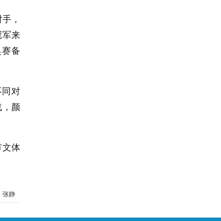
对手，
冠军来
奥赛备
不同对
战，颜
市文体
：张静