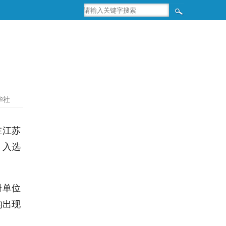
华社
在江苏
，入选
册单位
均出现