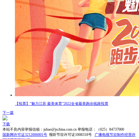
【投票】“魅力江苏 最美体育”2022全省最美跑步线路投票
下一篇
下载
本站不良内容举报信箱：jubao@jschina.com.cn 举报电话：（025）84737000
国新网许可证3212006001号
视听节目许可证1008318号
广播电视节目制作经营许