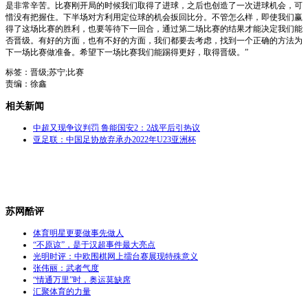
是非常辛苦。比赛刚开局的时候我们取得了进球，之后也创造了一次进球机会，可
惜没有把握住。下半场对方利用定位球的机会扳回比分。不管怎么样，即使我们赢
得了这场比赛的胜利，也要等待下一回合，通过第二场比赛的结果才能决定我们能
否晋级。有好的方面，也有不好的方面，我们都要去考虑，找到一个正确的方法为
下一场比赛做准备。希望下一场比赛我们能踢得更好，取得晋级。”
标签：晋级;苏宁;比赛
责编：徐鑫
相关新闻
中超又现争议判罚 鲁能国安2：2战平后引热议
亚足联：中国足协放弃承办2022年U23亚洲杯
苏网酷评
体育明星更要做事先做人
“不原谅”，是于汉超事件最大亮点
光明时评：中欧围棋网上擂台赛展现特殊意义
张伟丽：武者气度
“情通万里”时，奥运莫缺席
汇聚体育的力量