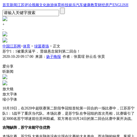
首页
新闻
江苏
评论
视频
文化
旅游
体育
科技
娱乐
汽车
健康
教育
财经
房产
ENGLISH
+
-
中国江苏网
>
体育
>
绿茵赛场
> 正文
苏宁1：1被重庆逼平， 晋级悬念留到第二回合！
2020-10-20 09:17:00
来源：
扬子晚报
作者：张晨瑆 孙云岳 张昊
1
爱分享
听新闻
放大镜
放大字体
缩小字体
10月19日，在2020中超联赛第二阶段争冠组首轮第一回合的一场比赛中，江苏苏宁
队1：1战平了重庆当代队。本场比赛，是苏宁队在争冠组的首次亮相，比赛吸引了
近3000名苏宁球迷前往苏州助威。双方将在10月24日的第二回合比赛中展开决战。
吉翔缺阵，苏宁未能守住优势
本场比赛，苏宁队大将吉翔并没有出现在比赛的大名单中，而吉翔的缺席，客观上