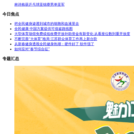
林诗栋获乒乓球亚锦赛男单亚军
今日焦点
把全民健身渗透到城市的细胞和血液里去
全民健康 中国方案提供可借鉴路线图
大型体育场馆免费或低收费开放补助资金有新变化:从看座位数到重开放度
不断完善“大体育”格局 江苏群众体育工作再上新台阶
从新春健身透视全民健身热潮：硬件好了 软件强了
如何应对“春节综合征”
专题汇总