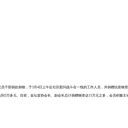
员干部捐款捐物，于3月4日上午赴社区慰问战斗在一线的工作人员，并捐赠抗疫物资
到5万多元。目前，金坛篮协会长、副会长总计捐赠物资达15万元之多，会员积极主动