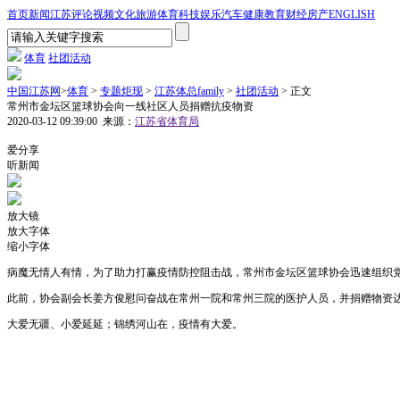
首页
新闻
江苏
评论
视频
文化
旅游
体育
科技
娱乐
汽车
健康
教育
财经
房产
ENGLISH
体育
社团活动
中国江苏网
>
体育
>
专题炬现
>
江苏体总family
>
社团活动
> 正文
常州市金坛区篮球协会向一线社区人员捐赠抗疫物资
2020-03-12 09:39:00
来源：
江苏省体育局
1
爱分享
听新闻
放大镜
放大字体
缩小字体
病魔无情人有情，为了助力打赢疫情防控阻击战，常州市金坛区篮球协会迅速组织党
此前，协会副会长姜方俊慰问奋战在常州一院和常州三院的医护人员，并捐赠物资达
大爱无疆、小爱延延；锦绣河山在，疫情有大爱。