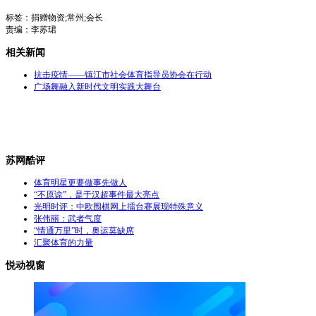
标签：捐赠物资;常州;会长
责编：李苏珺
相关新闻
抗击疫情——镇江市社会体育指导员协会在行动
广场舞融入新时代文明实践大舞台
苏网酷评
体育明星更要做事先做人
“不原谅”，是于汉超事件最大亮点
光明时评：中欧围棋网上擂台赛展现特殊意义
张伟丽：武者气度
“情通万里”时，奥运莫缺席
汇聚体育的力量
悦动视窗