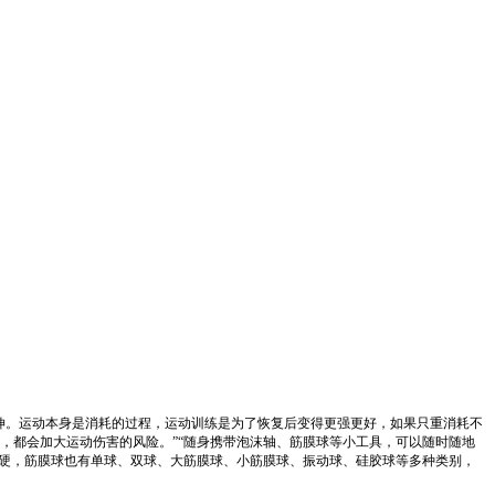
伸。运动本身是消耗的过程，运动训练是为了恢复后变得更强更好，如果只重消耗不
，都会加大运动伤害的风险。”“随身携带泡沫轴、筋膜球等小工具，可以随时随地
软硬，筋膜球也有单球、双球、大筋膜球、小筋膜球、振动球、硅胶球等多种类别，