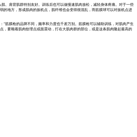
头肌、肩背肌群特别友好。训练后也可以做慢速肌肉放松，减轻身体疼痛。对于一些
弱的地方，形成肌肉的扳机点，肌纤维也会变得很混乱，而筋膜球可以对扳机点进
：“筋膜枪的品牌不同，频率和力度也千差万别。筋膜枪可以辅助训练，对肌肉产生
点，要顺着肌肉纹理点或面震动，打在大肌肉群的部位，或是这条肌肉隆起最高的