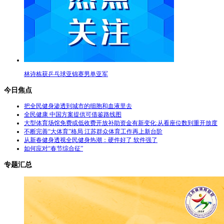
林诗栋获乒乓球亚锦赛男单亚军
今日焦点
把全民健身渗透到城市的细胞和血液里去
全民健康 中国方案提供可借鉴路线图
大型体育场馆免费或低收费开放补助资金有新变化:从看座位数到重开放度
不断完善“大体育”格局 江苏群众体育工作再上新台阶
从新春健身透视全民健身热潮：硬件好了 软件强了
如何应对“春节综合征”
专题汇总