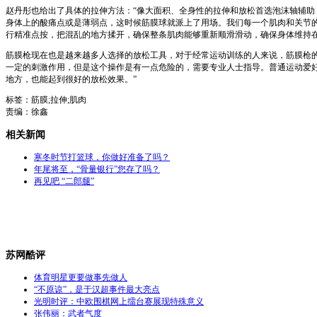
赵丹彤也给出了具体的拉伸方法：“像大面积、全身性的拉伸和放松首选泡沫轴辅
身体上的酸痛点或是薄弱点，这时候筋膜球就派上了用场。我们每一个肌肉和关节
行精准点按，把混乱的地方揉开，确保整条肌肉能够重新顺滑滑动，确保身体维持在
筋膜枪现在也是越来越多人选择的放松工具，对于经常运动训练的人来说，筋膜枪
一定的刺激作用，但是这个操作是有一点危险的，需要专业人士指导。普通运动爱
地方，也能起到很好的放松效果。”
标签：筋膜;拉伸;肌肉
责编：徐鑫
相关新闻
寒冬时节打篮球，你做好准备了吗？
年尾将至，“骨量银行”您存了吗？
再见吧 “二郎腿”
苏网酷评
体育明星更要做事先做人
“不原谅”，是于汉超事件最大亮点
光明时评：中欧围棋网上擂台赛展现特殊意义
张伟丽：武者气度