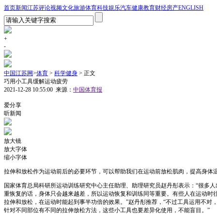
首页
新闻
江苏
评论
视频
文化
旅游
体育
科技
娱乐
汽车
健康
教育
财经
房产
ENGLISH
+
-
中国江苏网
>
体育
>
科学健身
> 正文
巧用小工具缓解运动疲劳
2021-12-28 10:55:00
来源：
中国体育报
1
爱分享
听新闻
放大镜
放大字体
缩小字体
拉伸和放松作为运动前后的必要环节，可以帮助我们在运动前放松肌肉，提高身体
国家体育总局科研所运动训练研究中心主任助理、助理研究员赵丹彤表示：“很多
重恢复的话，身体只会越来越差，所以运动恢复和训练同等重要。有些人在运动时往
拉伸和放松，在运动时能起到事半功倍的效果。”赵丹彤推荐，“不过工具运用不对
针对不同部位有不同的拉伸放松方法，这些小工具也要差异化使用，不能盲目。”