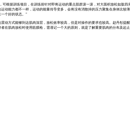
助，可根据训练项目，在训练前针对即将运动的重点肌群滚一滚，对大面积放松如肱四
的运动能力都不一样，运动的能量传导变多，会将没有消散掉的压力聚集在身体比较薄
一个好的状态。”
的震动方式能够到达肌肉深层，放松效率较高，但是对操作的要求也较高。赵丹彤提醒
好者在肌肉放松时使用筋膜枪，需谨记一个大的原则，就是了解重要肌肉的分布及起止