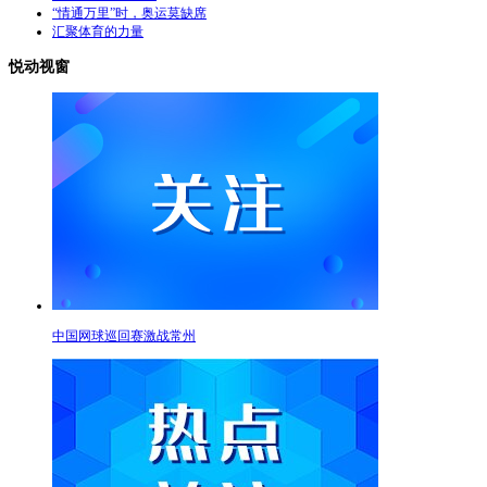
“情通万里”时，奥运莫缺席
汇聚体育的力量
悦动视窗
中国网球巡回赛激战常州