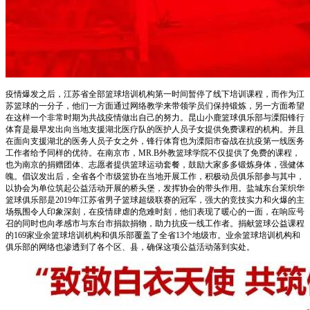
疫情爆发之后，江苏省全部篮球培训机构第一时间暂停了线下培训课程，而作为江
苏篮球的一分子，他们一方面通过网络教学来带领学员们保持锻炼，另一方面希望
在这样一个非常时期为共战疫情做出自己的努力。昆山小鹿篮球俱乐部与溧阳锋行
体育是最早发出向当地支援湖北医疗队的医护人员子女提供免费课程的机构。并且
在面向支援湖北的医务人员子女之外，锋行体育也为溧阳市奋战在抗疫第一线医务
工作者给予同样的优待。在南京市，MR.B外教篮球学院不仅提供了免费的课程，
也为南京的捐赠团体、志愿者提供篮球运动套餐，鼓励大家多多锻炼身体，强健体
魄。倡议发出后，全省各个市级篮协在当地开展工作，积极动员俱乐部参与其中，
以协会为单位筑起公益活动开展的桥头堡，发挥协会的带头作用。盐城东台茉织华
篮球俱乐部是2019年江苏省男子篮球超级联赛的冠军，强大的竞技实力和火爆的主
场氛围令人印象深刻，在疫情肆虐的危难时刻，他们表现了暖心的一面，在响应号
召的同时也向孝感市与东台市捐款捐物，助力抗疫一线工作者。捐献篮球公益课程
的169家业余篮球培训机构和俱乐部覆盖了全省13个地级市。业余篮球培训机构和
俱乐部的网络也渗透到了各个区、县，确保这项公益活动落到实处。