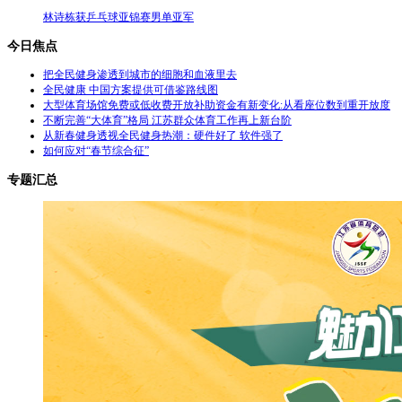
林诗栋获乒乓球亚锦赛男单亚军
今日焦点
把全民健身渗透到城市的细胞和血液里去
全民健康 中国方案提供可借鉴路线图
大型体育场馆免费或低收费开放补助资金有新变化:从看座位数到重开放度
不断完善“大体育”格局 江苏群众体育工作再上新台阶
从新春健身透视全民健身热潮：硬件好了 软件强了
如何应对“春节综合征”
专题汇总