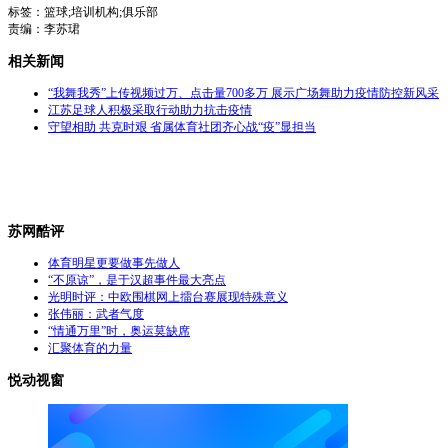
标签：篮球;培训机构;俱乐部
责编：李苏珺
相关新闻
“我舞我秀”上传视频过万、点击量700多万 展示广场舞助力疫情防控新风采
江苏足球人积极采取行动助力抗击疫情
守望相助 共克时艰 省属体育社团齐心战“疫”显担当
苏网酷评
体育明星更要做事先做人
“不原谅”，是于汉超事件最大亮点
光明时评：中欧围棋网上擂台赛展现特殊意义
张伟丽：武者气度
“情通万里”时，奥运莫缺席
汇聚体育的力量
悦动视窗