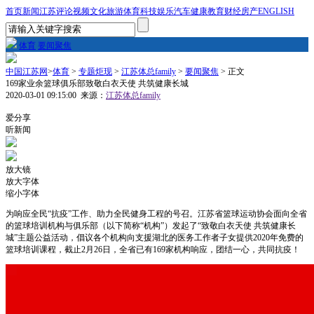
首页
新闻
江苏
评论
视频
文化
旅游
体育
科技
娱乐
汽车
健康
教育
财经
房产
ENGLISH
体育
要闻聚焦
中国江苏网
>
体育
>
专题炬现
>
江苏体总family
>
要闻聚焦
> 正文
169家业余篮球俱乐部致敬白衣天使 共筑健康长城
2020-03-01 09:15:00
来源：
江苏体总family
1
爱分享
听新闻
放大镜
放大字体
缩小字体
为响应全民“抗疫”工作、助力全民健身工程的号召。江苏省篮球运动协会面向全省
的篮球培训机构与俱乐部（以下简称“机构”）发起了“致敬白衣天使 共筑健康长
城”主题公益活动，倡议各个机构向支援湖北的医务工作者子女提供2020年免费的
篮球培训课程，截止2月26日，全省已有169家机构响应，团结一心，共同抗疫！