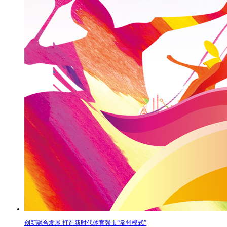
创新融合发展 打造新时代体育强市“常州模式”