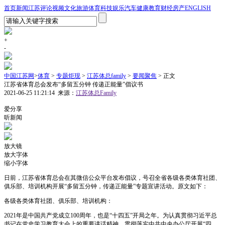
首页
新闻
江苏
评论
视频
文化
旅游
体育
科技
娱乐
汽车
健康
教育
财经
房产
ENGLISH
+
-
中国江苏网
>
体育
>
专题炬现
>
江苏体总family
>
要闻聚焦
> 正文
江苏省体育总会发布“多留五分钟 传递正能量”倡议书
2021-06-25 11:21:14
来源：
江苏体总Family
1
爱分享
听新闻
放大镜
放大字体
缩小字体
日前，江苏省体育总会在其微信公众平台发布倡议，号召全省各级各类体育社团、
俱乐部、培训机构开展“多留五分钟，传递正能量”专题宣讲活动。原文如下：
各级各类体育社团、俱乐部、培训机构：
2021年是中国共产党成立100周年，也是“十四五”开局之年。为认真贯彻习近平总
书记在党史学习教育大会上的重要讲话精神，贯彻落实中共中央办公厅开展“四